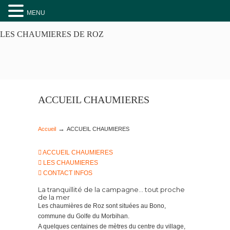
MENU
LES ALENTOURS
LES CHAUMIERES DE ROZ
Dans la campagne du Golfe du Morbihan/Actualités
CONTACT/INFOS
PLANS & ACCES
ACCUEIL CHAUMIERES
RESERVATION
→
Accueil
ACCUEIL CHAUMIERES
Mentions légales
ACCUEIL CHAUMIERES
LES CHAUMIERES
BLOG
CONTACT INFOS
La tranquillité de la campagne... tout proche
de la mer
Les chaumières de Roz sont situées au Bono,
commune du Golfe du Morbihan.
A quelques centaines de mètres du centre du village,